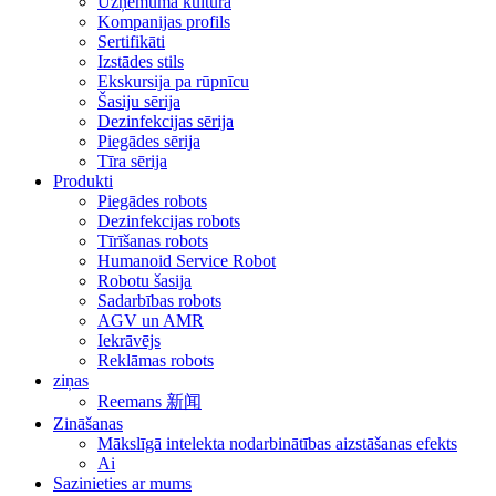
Uzņēmuma kultūra
Kompanijas profils
Sertifikāti
Izstādes stils
Ekskursija pa rūpnīcu
Šasiju sērija
Dezinfekcijas sērija
Piegādes sērija
Tīra sērija
Produkti
Piegādes robots
Dezinfekcijas robots
Tīrīšanas robots
Humanoid Service Robot
Robotu šasija
Sadarbības robots
AGV un AMR
Iekrāvējs
Reklāmas robots
ziņas
Reemans 新闻
Zināšanas
Mākslīgā intelekta nodarbinātības aizstāšanas efekts
Ai
Sazinieties ar mums