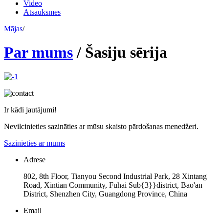
Video
Atsauksmes
Mājas
/
Par mums
/
Šasiju sērija
Ir kādi jautājumi!
Nevilcinieties sazināties ar mūsu skaisto pārdošanas menedžeri.
Sazinieties ar mums
Adrese
802, 8th Floor, Tianyou Second Industrial Park, 28 Xintang
Road, Xintian Community, Fuhai Sub{3}}district, Bao'an
District, Shenzhen City, Guangdong Province, China
Email