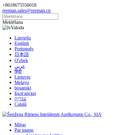
+8618675556018
reeman.sales@reeman.cn
Meklēšana
Valoda
Latviešu
English
Português
日本語
O'zbek
عربي
हिंदी
Lietuvių
Melayu
bosanski
Български
עברית
Català
Mājas
Par mums