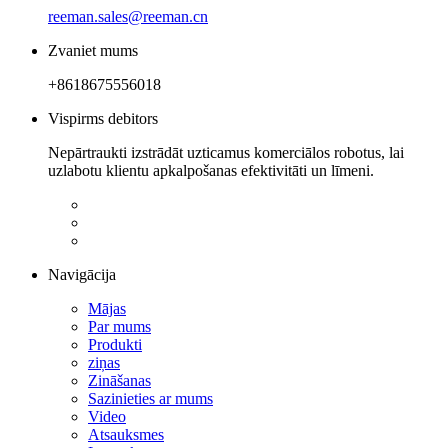
reeman.sales@reeman.cn
Zvaniet mums
+8618675556018
Vispirms debitors
Nepārtraukti izstrādāt uzticamus komerciālos robotus, lai
uzlabotu klientu apkalpošanas efektivitāti un līmeni.
Navigācija
Mājas
Par mums
Produkti
ziņas
Zināšanas
Sazinieties ar mums
Video
Atsauksmes